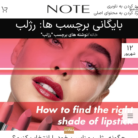
رد کردن به ناوبری
منو
رد کردن به محتوای اصلی
بایگانی برچسب ها: رژلب
خانه
/
نوشته های برچسب "رژلب"
12
شهریور
مقالات