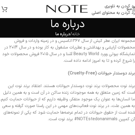
رد کردن به ناوبری
منو
رد کردن به محتوای اصلی
درباره ما
خانه
/
درباره ما
مجموعه ایران عطر کیش از سال ۱۳۶۷تاسیس و در زمینه واردات و فروش
محصولات آرایشی و بهداشتی و عطریات مشغول به کار بوده و در سال 2014 در
نمایشگاه بیوتی وورد Beauty World آشنا و در سال ۲۰۱۵ فروش محصولات خود
را شروع کرده و تا به امروز ادامه داده است.
برند دوستدار حیوانات (Cruelty-Free)
برند نوت محصولات برند نوت دوستدار حیوانات هستند. اعتقاد برند نوت این
است که زمین متعلق به همه موجودات زنده ساکن در آن است و به همین دلیل
ما انسان‌ها به عنوان یک موجود متفکر، وظیفه داریم که از حیوانات حمایت کنیم.
به همین علت، در برند نوت فعالیت‌های مهمی در این راستا صورت گرفته و سعی
شده است از حقوق حیوانات در تمام عرصه‌ها حمایت شود که یکی از نمونه‌های
آن کمپین NOTEstedonanimals# برند نوت است.