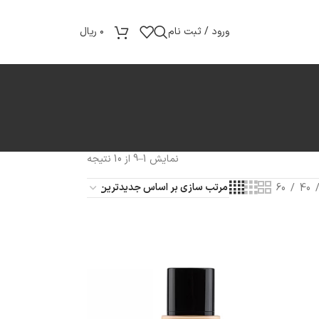
ورود / ثبت نام
۰
ریال
نمایش 1–9 از 10 نتیجه
60
40