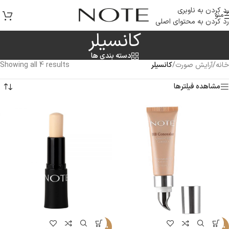
رد کردن به ناوبری
منو
رد کردن به محتوای اصلی
کانسیلر
دسته بندی ها
خانه
/
آرایش صورت
/
کانسیلر
Showing all 4 results
مشاهده فیلترها
-27%
-26%