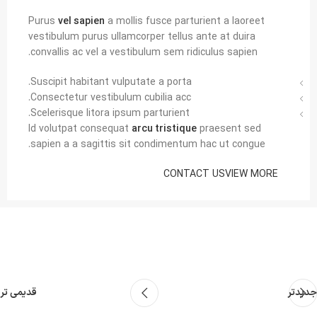
Purus
vel sapien
a mollis fusce parturient a laoreet
vestibulum purus ullamcorper tellus ante at duira
convallis ac vel a vestibulum sem ridiculus sapien.
Suscipit habitant vulputate a porta.
Consectetur vestibulum cubilia acc.
Scelerisque litora ipsum parturient.
Id volutpat consequat
arcu tristique
praesent sed
sapien a a sagittis sit condimentum hac ut congue.
CONTACT US
VIEW MORE
جدیدتر
قدیمی تر