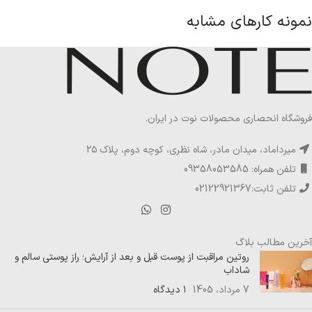
نمونه کارهای مشابه
لورم ایپسوم متن ساختگی با تولید سادگی
دکور
فروشگاه انحصاری محصولات نوت در ایران.
میرداماد، میدان مادر، شاه نظری، کوچه دوم، پلاک ۲۵
تلفن همراه: 09358053585
تلفن ثابت:02122921367
آخرین مطالب بلاگ
روتین مراقبت از پوست قبل و بعد از آرایش؛ راز پوستی سالم و
شاداب
7 مرداد، 1405
۱ دیدگاه