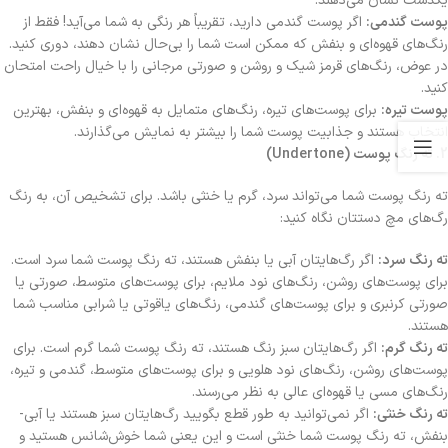
یکدست نشان می‌دهند.
پوست گندمی:
اگر پوست گندمی دارید، تقریباً هر رنگی به شما می‌آید! فقط از
رنگ‌های قهوه‌ای و بنفش که ممکن است شما را بی‌حال نشان دهند، دوری کنید.
در عوض، رنگ‌های قرمز شیک و روشن و صورتی مرجانی را با خیال راحت امتحان
کنید.
پوست تیره:
برای پوست‌های تیره، رنگ‌های متمایل به قهوه‌ای و بنفش، بهترین
انتخاب هستند و جذابیت پوست شما را بیشتر به نمایش می‌گذارند.
2. ته رنگ پوست (Undertone)
ته رنگ پوست شما می‌تواند سرد، گرم یا خنثی باشد. برای تشخیص آن، به رنگ
رگ‌های مچ دستتان نگاه کنید:
ته رنگ سرد:
اگر رگ‌هایتان آبی یا بنفش هستند، ته رنگ پوست شما سرد است.
برای پوست‌های روشن، رنگ‌های نود ملایم، برای پوست‌های متوسط، صورتی یا
صورتی کرنبری و برای پوست‌های گندمی، رنگ‌های یاقوتی یا شرابی مناسب شما
هستند.
ته رنگ گرم:
اگر رگ‌هایتان سبز رنگ هستند، ته رنگ پوست شما گرم است. برای
پوست‌های روشن، رنگ‌های نود هلویی و برای پوست‌های متوسط، گندمی و تیره،
رنگ‌های مسی یا قهوه‌ای عالی به نظر می‌رسند.
ته رنگ خنثی:
اگر نمی‌توانید به طور قطع بگویید رگ‌هایتان سبز هستند یا آبی-
بنفش، ته رنگ پوست شما خنثی است و این یعنی شما خوش‌شانس هستید و